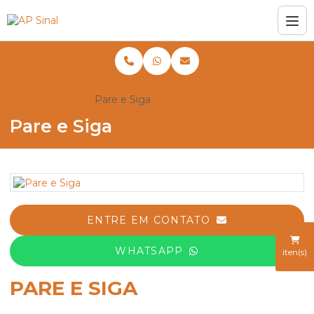
Home
SERVIÇOS
Pare e Siga
Pare e Siga
ENTRE EM CONTATO
WHATSAPP
iten(s)
PARE E SIGA