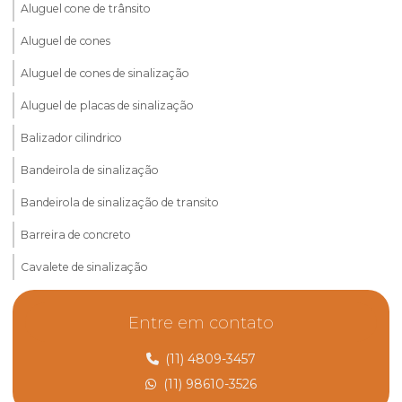
Aluguel cone de trânsito
Aluguel de cones
Aluguel de cones de sinalização
Aluguel de placas de sinalização
Balizador cilindrico
Bandeirola de sinalização
Bandeirola de sinalização de transito
Barreira de concreto
Cavalete de sinalização
Cavalete de sinalização preço
Entre em contato
Comprar cones de sinalização
(11) 4809-3457
Cone de sinalização de borracha
(11) 98610-3526
Cone de sinalização rodoviária