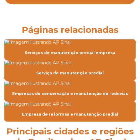
Controle de desvio de rodovia
Controle de tráfego rodoviário para obras
Páginas relacionadas
Defensa e Barreira metálica preço
Defensa e Barreira metálica simples
Serviços de manutenção predial empresa
Delineador barreira de concreto
Delineador para defensa metálica
Serviço de manutenção predial
Demarcação viária
Demarcação viária horizontal
Empresas de conservação e manutenção de rodovias
Empresa de conservação de rodovias
Empresa de corte de árvores
Empresa de reformas e manutenção predial
Empresa de defensa metálica
Principais cidades e regiões
Empresa de demarcação viária