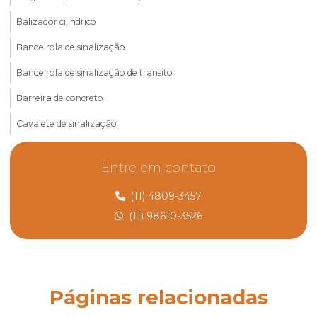
Balizador cilindrico
Bandeirola de sinalização
Bandeirola de sinalização de transito
Barreira de concreto
Cavalete de sinalização
Cavalete de sinalização preço
Entre em contato
Comprar cones de sinalização
(11) 4809-3457
Cone de sinalização de borracha
(11) 98610-3526
Cone de sinalização rodoviária
Controle de desvio de rodovia
Controle de tráfego rodoviário para obras
Páginas relacionadas
Defensa e Barreira metálica preço