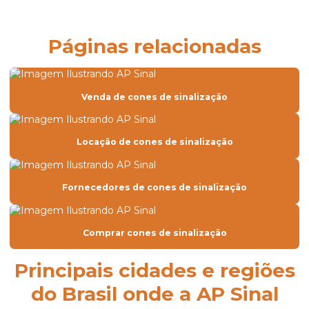
Controle de desvio de rodovia
Controle de tráfego rodoviário para obras
Páginas relacionadas
Defensa e Barreira metálica preço
Defensa e Barreira metálica simples
Venda de cones de sinalização
Delineador barreira de concreto
Delineador para defensa metálica
Locação de cones de sinalização
Demarcação viária
Demarcação viária horizontal
Fornecedores de cones de sinalização
Empresa de conservação de rodovias
Empresa de corte de árvores
Comprar cones de sinalização
Empresa de defensa metálica
Principais cidades e regiões
Empresa de demarcação viária
do Brasil onde a AP Sinal
Empresa de desvio de tráfego