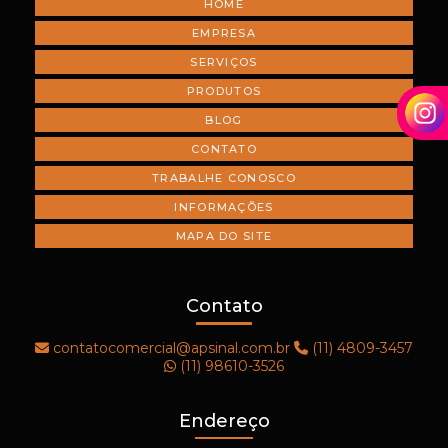
HOME
Empresas de sinalização de trânsito
EMPRESA
Empresas de sinalização vertical e horizontal
SERVIÇOS
Empresas de sinalização viária sp
PRODUTOS
BLOG
Execução de desvio de trânsito
CONTATO
Fechamento de pista
TRABALHE CONOSCO
Fechamento de rodovia
INFORMAÇÕES
Fornecedor de cones e cavaletes
MAPA DO SITE
Fornecedor de placas de sinalização
Contato
Fornecedores de cones de sinalização
Fornecimento de concreto betuminoso
contatocomercial@apsinal.com.br
(11) 4809-3457
(11) 98610-3526
Fornecimento de massa asfáltica
Instalação de defensa metálica
Endereço