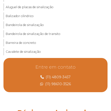
Aluguel de placas de sinalização
Balizador cilindrico
Bandeirola de sinalização
Bandeirola de sinalização de transito
Barreira de concreto
Cavalete de sinalização
Cavalete de sinalização preço
Entre em contato
Comprar cones de sinalização
(11) 4809-3457
Cone de sinalização de borracha
(11) 98610-3526
Cone de sinalização rodoviária
Controle de desvio de rodovia
Controle de tráfego rodoviário para obras